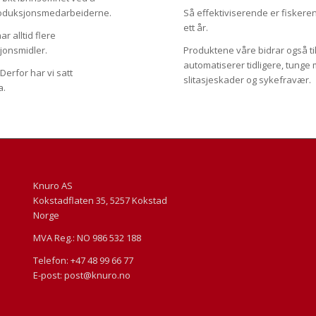
 produksjonsmedarbeiderne.
Så effektiviserende er fisker
ett år.
ar alltid flere
sjonsmidler.
Produktene våre bidrar også ti
automatiserer tidligere, tunge
Derfor har vi satt
slitasjeskader og sykefravær.
a.
Knuro AS
Kokstadflaten 35, 5257 Kokstad
Norge
MVA Reg.: NO 986 532 188
Telefon: +47 48 99 66 77
E-post: post@knuro.no