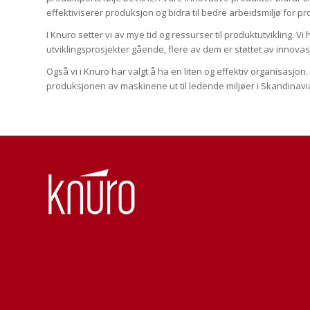
effektiviserer produksjon og bidra til bedre arbeidsmiljø for
I Knuro setter vi av mye tid og ressurser til produktutvikling. Vi h
utviklingsprosjekter gående, flere av dem er støttet av innova
Også vi i Knuro har valgt å ha en liten og effektiv organisasjon. 
produksjonen av maskinene ut til ledende miljøer i Skandinavi