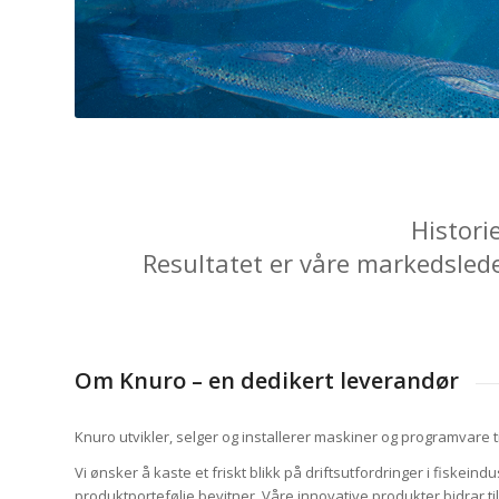
Histori
Resultatet er våre markedslede
Om Knuro – en dedikert leverandør
Knuro utvikler, selger og installerer maskiner og programvare til
Vi ønsker å kaste et friskt blikk på driftsutfordringer i fiskeind
produktportefølje bevitner. Våre innovative produkter bidrar t