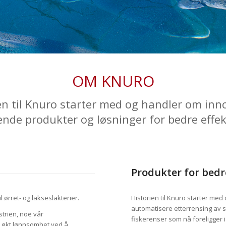
OM KNURO
en til Knuro starter med og handler om inn
nde produkter og løsninger for bedre effekti
Produkter for bedre
 ørret- og lakseslakterier.
Historien til Knuro starter med
automatisere etterrensing av s
ustrien, noe vår
fiskerenser som nå foreligger i
il økt lønnsomhet ved å